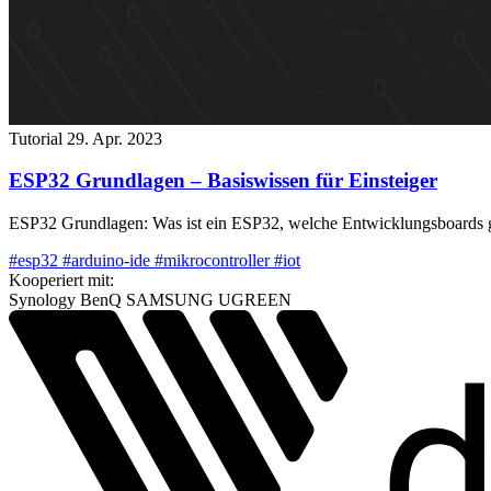
Tutorial
29. Apr. 2023
ESP32 Grundlagen – Basiswissen für Einsteiger
ESP32 Grundlagen: Was ist ein ESP32, welche Entwicklungsboards gib
#esp32
#arduino-ide
#mikrocontroller
#iot
Kooperiert mit:
Synology
BenQ
SAMSUNG
UGREEN