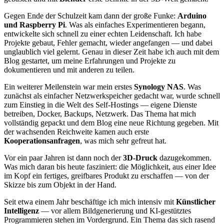
Gegen Ende der Schulzeit kam dann der große Funke:
Arduino
und Raspberry Pi
. Was als einfaches Experimentieren begann,
entwickelte sich schnell zu einer echten Leidenschaft. Ich habe
Projekte gebaut, Fehler gemacht, wieder angefangen — und dabei
unglaublich viel gelernt. Genau in dieser Zeit habe ich auch mit dem
Blog gestartet, um meine Erfahrungen und Projekte zu
dokumentieren und mit anderen zu teilen.
Ein weiterer Meilenstein war mein erstes
Synology NAS
. Was
zunächst als einfacher Netzwerkspeicher gedacht war, wurde schnell
zum Einstieg in die Welt des Self-Hostings — eigene Dienste
betreiben, Docker, Backups, Netzwerk. Das Thema hat mich
vollständig gepackt und dem Blog eine neue Richtung gegeben. Mit
der wachsenden Reichweite kamen auch erste
Kooperationsanfragen
, was mich sehr gefreut hat.
Vor ein paar Jahren ist dann noch der
3D-Druck
dazugekommen.
Was mich daran bis heute fasziniert: die Möglichkeit, aus einer Idee
im Kopf ein fertiges, greifbares Produkt zu erschaffen — von der
Skizze bis zum Objekt in der Hand.
Seit etwa einem Jahr beschäftige ich mich intensiv mit
Künstlicher
Intelligenz
— vor allem Bildgenerierung und KI-gestütztes
Programmieren stehen im Vordergrund. Ein Thema das sich rasend