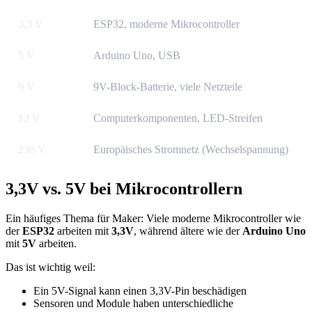
3,3 V
ESP32, moderne Mikrocontroller
5 V
Arduino Uno, USB
9 V
9V-Block-Batterie, viele Netzteile
12 V
Computerkomponenten, LED-Streifen
230 V
Europäisches Stromnetz (Wechselspannung)
3,3V vs. 5V bei Mikrocontrollern
Ein häufiges Thema für Maker: Viele moderne Mikrocontroller wie
der
ESP32
arbeiten mit
3,3V
, während ältere wie der
Arduino Uno
mit
5V
arbeiten.
Das ist wichtig weil:
Ein 5V-Signal kann einen 3,3V-Pin beschädigen
Sensoren und Module haben unterschiedliche