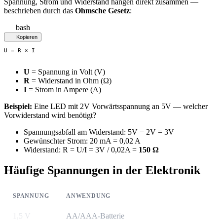
Spannung, Strom und Widerstand hängen direkt zusammen —
beschrieben durch das
Ohmsche Gesetz
:
bash
Kopieren
U = R × I
U
= Spannung in Volt (V)
R
= Widerstand in Ohm (Ω)
I
= Strom in Ampere (A)
Beispiel:
Eine LED mit 2V Vorwärtsspannung an 5V — welcher
Vorwiderstand wird benötigt?
Spannungsabfall am Widerstand: 5V − 2V = 3V
Gewünschter Strom: 20 mA = 0,02 A
Widerstand: R = U/I = 3V / 0,02A =
150 Ω
Häufige Spannungen in der Elektronik
SPANNUNG
ANWENDUNG
1,5 V
AA/AAA-Batterie