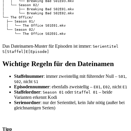
│   │   └── Breaking Bad S01E03.mkv

│   └── Season 02/

│       ├── Breaking Bad S02E01.mkv

│       └── Breaking Bad S02E02.mkv

└── The Office/

  ├── Season 01/

  │   └── The Office S01E01.mkv

  └── Season 02/

      └── The Office S02E01.mkv
Das Dateinamen-Muster für Episoden ist immer:
Serientitel
S[Staffel]E[Episode]
Wichtige Regeln für den Dateinamen
Staffelnummer
: immer zweistellig mit führender Null –
,
S01
, nicht
S02
S1
Episodennummer
: ebenfalls zweistellig –
,
, nicht
E01
E02
E1
Staffelordner
:
oder
– beide
Season 01
Staffel 01
Varianten erkennt Kodi
Serienordner
: nur der Serientitel, kein Jahr nötig (außer bei
gleichnamigen Serien)
Tipp