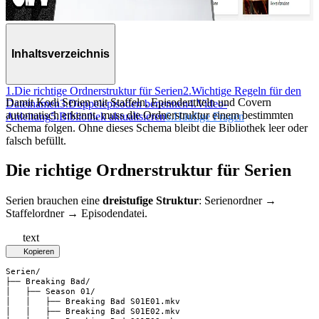
Inhaltsverzeichnis
1.
Die richtige Ordnerstruktur für Serien
2.
Wichtige Regeln für den
Damit Kodi Serien mit Staffeln, Episodentiteln und Covern
Dateinamen
3.
Doppelepisoden benennen
4.
Video-
automatisch erkennt, muss die Ordnerstruktur einem bestimmten
Anleitung
5.
Bibliothek aktualisieren
6.
Häufige Fragen
Schema folgen. Ohne dieses Schema bleibt die Bibliothek leer oder
falsch befüllt.
Die richtige Ordnerstruktur für Serien
Serien brauchen eine
dreistufige Struktur
: Serienordner →
Staffelordner → Episodendatei.
text
Kopieren
Serien/

├── Breaking Bad/

│   ├── Season 01/

│   │   ├── Breaking Bad S01E01.mkv

│   │   ├── Breaking Bad S01E02.mkv
