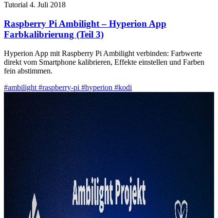
Tutorial
4. Juli 2018
Raspberry Pi Ambilight – Hyperion App
Farbkalibrierung (Teil 3)
Hyperion App mit Raspberry Pi Ambilight verbinden: Farbwerte
direkt vom Smartphone kalibrieren, Effekte einstellen und Farben
fein abstimmen.
#ambilight
#raspberry-pi
#hyperion
#kodi