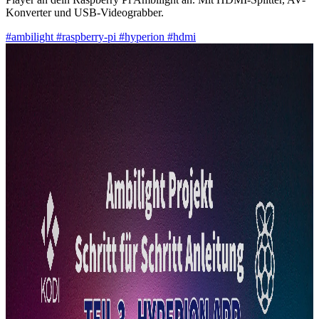
Konverter und USB-Videograbber.
#ambilight
#raspberry-pi
#hyperion
#hdmi