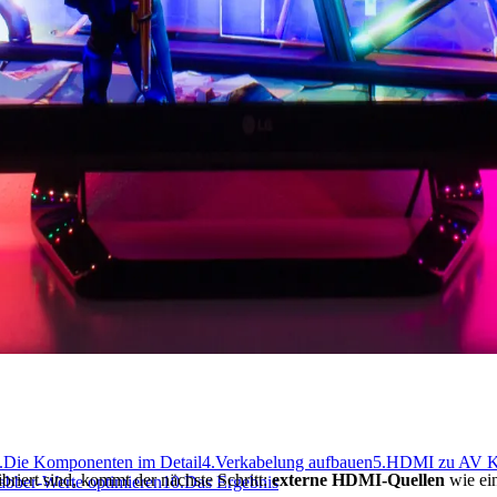
.
Die Komponenten im Detail
4.
Verkabelung aufbauen
5.
HDMI zu AV Kon
riert sind, kommt der nächste Schritt:
externe HDMI-Quellen
wie ei
abber-Werte optimieren
10.
Das Ergebnis