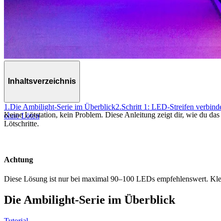
Inhaltsverzeichnis
1.
Die Ambilight-Serie im Überblick
2.
Schritt 1: LED-Streifen verbin
Keine Lötstation, kein Problem. Diese Anleitung zeigt dir, wie du da
ohne Löten
Lötschritte.
Achtung
Diese Lösung ist nur bei maximal 90–100 LEDs empfehlenswert. Kle
Die Ambilight-Serie im Überblick
Tutorial