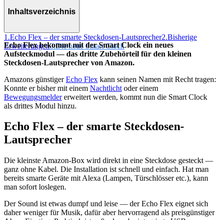
Inhaltsverzeichnis
1.
Echo Flex – der smarte Steckdosen-Lautsprecher
2.
Bisherige
Echo Flex bekommt mit der Smart Clock ein neues
Erweiterungen
3.
Die neue Smart Clock
Aufsteckmodul — das dritte Zubehörteil für den kleinen
Steckdosen-Lautsprecher von Amazon.
Amazons günstiger
Echo Flex
kann seinen Namen mit Recht tragen:
Konnte er bisher mit einem
Nachtlicht
oder einem
Bewegungsmelder
erweitert werden, kommt nun die Smart Clock
als drittes Modul hinzu.
Echo Flex – der smarte Steckdosen-
Lautsprecher
Die kleinste Amazon-Box wird direkt in eine Steckdose gesteckt —
ganz ohne Kabel. Die Installation ist schnell und einfach. Hat man
bereits smarte Geräte mit Alexa (Lampen, Türschlösser etc.), kann
man sofort loslegen.
Der Sound ist etwas dumpf und leise — der Echo Flex eignet sich
daher weniger für Musik, dafür aber hervorragend als preisgünstiger