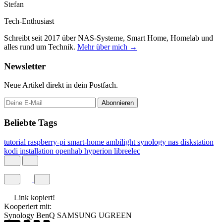
Stefan
Tech-Enthusiast
Schreibt seit 2017 über NAS-Systeme, Smart Home, Homelab und
alles rund um Technik.
Mehr über mich →
Newsletter
Neue Artikel direkt in dein Postfach.
Abonnieren
Beliebte Tags
tutorial
raspberry-pi
smart-home
ambilight
synology
nas
diskstation
kodi
installation
openhab
hyperion
libreelec
Link kopiert!
Kooperiert mit:
Synology
BenQ
SAMSUNG
UGREEN