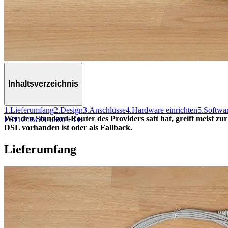
Inhaltsverzeichnis
1.
Lieferumfang
2.
Design
3.
Anschlüsse
4.
Hardware einrichten
5.
Softwar
Wer den Standard-Router des Providers satt hat, greift meist 
FRITZ!BOX 6890 LTE
DSL vorhanden ist oder als Fallback.
Lieferumfang