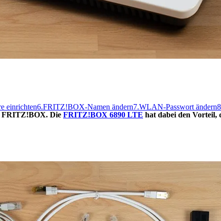
e einrichten
6.
FRITZ!BOX-Namen ändern
7.
WLAN-Passwort ändern
8
zur FRITZ!BOX. Die
FRITZ!BOX 6890 LTE
hat dabei den Vorteil,