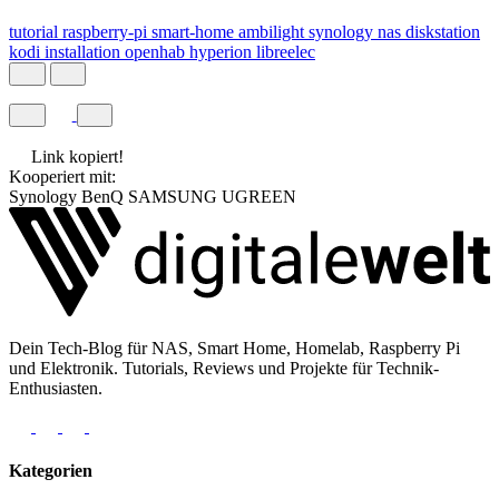
tutorial
raspberry-pi
smart-home
ambilight
synology
nas
diskstation
kodi
installation
openhab
hyperion
libreelec
Link kopiert!
Kooperiert mit:
Synology
BenQ
SAMSUNG
UGREEN
Dein Tech-Blog für NAS, Smart Home, Homelab, Raspberry Pi
und Elektronik. Tutorials, Reviews und Projekte für Technik-
Enthusiasten.
Kategorien