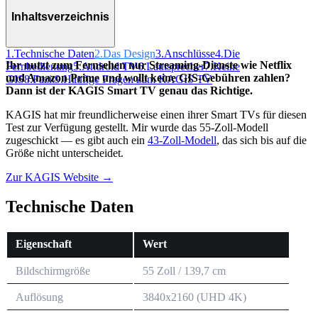
Inhaltsverzeichnis
1.
Technische Daten
2.
Das Design
3.
Anschlüsse
4.
Die
Ihr nutzt zum Fernsehen nur Streaming-Dienste wie Netflix
Fernbedienung
5.
Android TV
6.
Lautsprecher
7.
Keine
und Amazon Prime und wollt keine GIS-Gebühren zahlen?
GIS
8.
Fazit
9.
Häufige Fragen zum KAGIS TV
Dann ist der KAGIS Smart TV genau das Richtige.
KAGIS hat mir freundlicherweise einen ihrer Smart TVs für diesen
Test zur Verfügung gestellt. Mir wurde das 55-Zoll-Modell
zugeschickt — es gibt auch ein
43-Zoll-Modell
, das sich bis auf die
Größe nicht unterscheidet.
Zur KAGIS Website →
Technische Daten
Eigenschaft
Wert
Bildschirmgröße
55 Zoll / 139,7 cm
Auflösung
3840x2160 (UHD 4K)