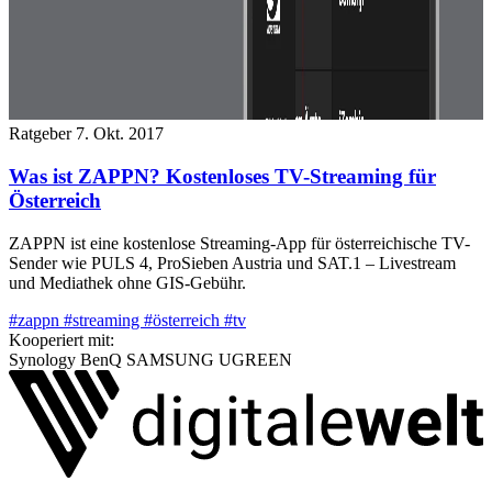
Ratgeber
7. Okt. 2017
Was ist ZAPPN? Kostenloses TV-Streaming für
Österreich
ZAPPN ist eine kostenlose Streaming-App für österreichische TV-
Sender wie PULS 4, ProSieben Austria und SAT.1 – Livestream
und Mediathek ohne GIS-Gebühr.
#zappn
#streaming
#österreich
#tv
Kooperiert mit:
Synology
BenQ
SAMSUNG
UGREEN