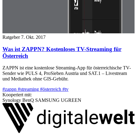
Ratgeber
7. Okt. 2017
Was ist ZAPPN? Kostenloses TV-Streaming für
Österreich
ZAPPN ist eine kostenlose Streaming-App für österreichische TV-
Sender wie PULS 4, ProSieben Austria und SAT.1 – Livestream
und Mediathek ohne GIS-Gebühr.
#zappn
#streaming
#österreich
#tv
Kooperiert mit:
Synology
BenQ
SAMSUNG
UGREEN