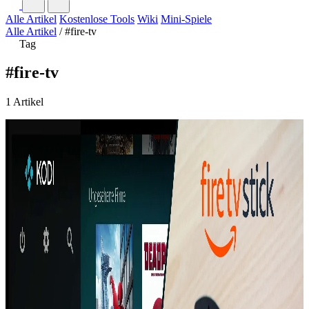
Alle Artikel
Kostenlose Tools
Wiki
Mini-Spiele
Alle Artikel
/
#fire-tv
Tag
#fire-tv
1 Artikel