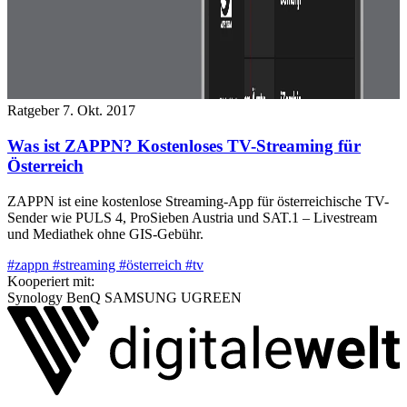
Ratgeber
7. Okt. 2017
Was ist ZAPPN? Kostenloses TV-Streaming für
Österreich
ZAPPN ist eine kostenlose Streaming-App für österreichische TV-
Sender wie PULS 4, ProSieben Austria und SAT.1 – Livestream
und Mediathek ohne GIS-Gebühr.
#zappn
#streaming
#österreich
#tv
Kooperiert mit:
Synology
BenQ
SAMSUNG
UGREEN