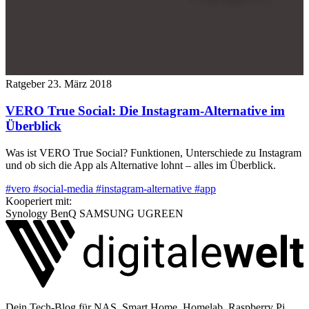
Ratgeber
23. März 2018
VERO True Social: Die Instagram-Alternative im
Überblick
Was ist VERO True Social? Funktionen, Unterschiede zu Instagram
und ob sich die App als Alternative lohnt – alles im Überblick.
#vero
#social-media
#instagram-alternative
#app
Kooperiert mit:
Synology
BenQ
SAMSUNG
UGREEN
Dein Tech-Blog für NAS, Smart Home, Homelab, Raspberry Pi