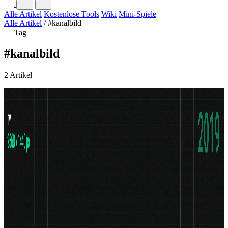
Alle Artikel
Kostenlose Tools
Wiki
Mini-Spiele
Alle Artikel
/
#kanalbild
Tag
#kanalbild
2 Artikel