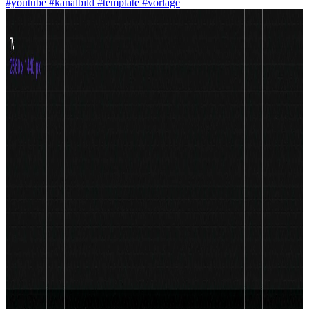
#youtube
#kanalbild
#template
#vorlage