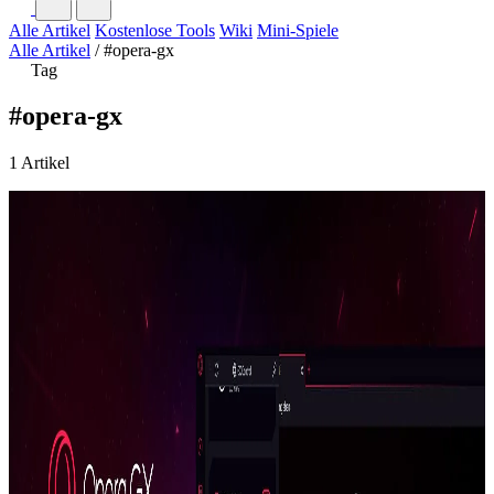
Alle Artikel
Kostenlose Tools
Wiki
Mini-Spiele
Alle Artikel
/
#opera-gx
Tag
#opera-gx
1 Artikel