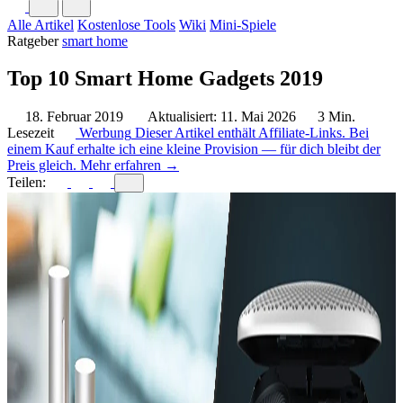
Alle Artikel
Kostenlose Tools
Wiki
Mini-Spiele
Ratgeber
smart home
Top 10 Smart Home Gadgets 2019
18. Februar 2019
Aktualisiert: 11. Mai 2026
3 Min.
Lesezeit
Werbung
Dieser Artikel enthält Affiliate-Links. Bei
einem Kauf erhalte ich eine kleine Provision — für dich bleibt der
Preis gleich.
Mehr erfahren →
Teilen: