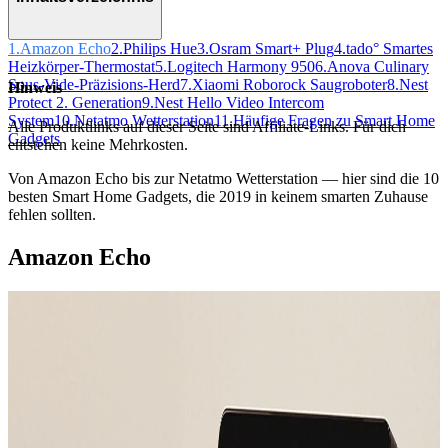
1.
Amazon Echo
2.
Philips Hue
3.
Osram Smart+ Plug
4.
tado° Smartes
Heizkörper-Thermostat
5.
Logitech Harmony 950
6.
Anova Culinary
Sous-Vide-Präzisions-Herd
7.
Xiaomi Roborock Saugroboter
8.
Nest
Hinweis
Protect 2. Generation
9.
Nest Hello Video Intercom
System
10.
Netatmo Wetterstation
11.
Häufige Fragen zu Smart Home
Alle Produktlinks auf dieser Seite sind Affiliate-Links. Für dich
Gadgets
entstehen keine Mehrkosten.
Von Amazon Echo bis zur Netatmo Wetterstation — hier sind die 10
besten Smart Home Gadgets, die 2019 in keinem smarten Zuhause
fehlen sollten.
Amazon Echo