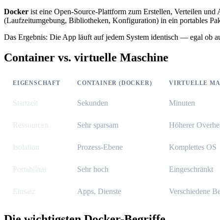
Docker
ist eine Open-Source-Plattform zum Erstellen, Verteilen u
(Laufzeitumgebung, Bibliotheken, Konfiguration) in ein portables Pak
Das Ergebnis: Die App läuft auf jedem System identisch — egal ob 
Container vs. virtuelle Maschine
EIGENSCHAFT
CONTAINER (DOCKER)
VIRTUELLE M
Startzeit
Sekunden
Minuten
Ressourcen
Sehr sparsam
Höherer Overhe
Isolation
Prozess-Ebene
Komplettes OS
Portabilität
Sehr hoch
Eingeschränkt
Einsatz
Apps, Dienste
Verschiedene Be
Die wichtigsten Docker-Begriffe