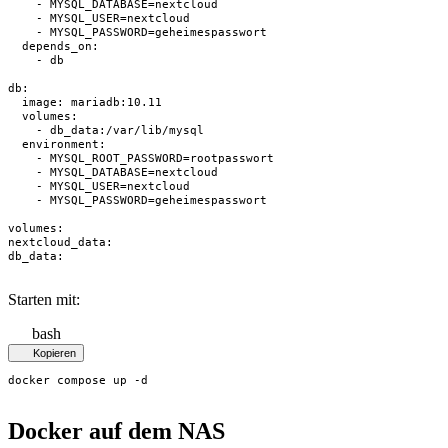
    - MYSQL_DATABASE=nextcloud

    - MYSQL_USER=nextcloud

    - MYSQL_PASSWORD=geheimespasswort

  depends_on:

    - db

db:

  image: mariadb:10.11

  volumes:

    - db_data:/var/lib/mysql

  environment:

    - MYSQL_ROOT_PASSWORD=rootpasswort

    - MYSQL_DATABASE=nextcloud

    - MYSQL_USER=nextcloud

    - MYSQL_PASSWORD=geheimespasswort

volumes:

nextcloud_data:

db_data:
Starten mit:
bash
Kopieren
docker compose up -d
Docker auf dem NAS