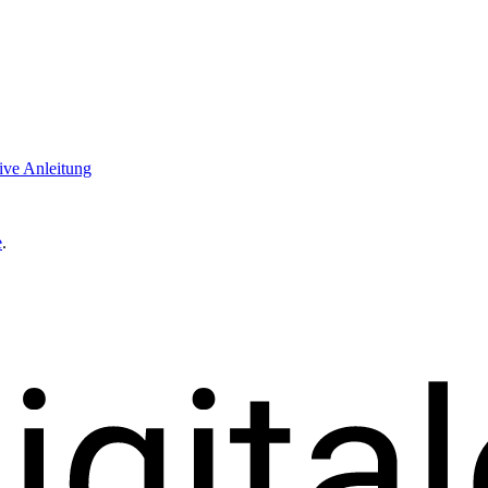
ive Anleitung
e
.