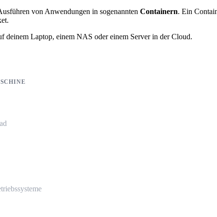
nd Ausführen von Anwendungen in sogenannten
Containern
. Ein Contai
et.
auf deinem Laptop, einem NAS oder einem Server in der Cloud.
ASCHINE
ad
triebssysteme