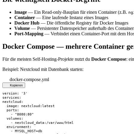
Image
— Ein Read-only-Bauplan für einen Container (z.B.
ng
Container
— Eine laufende Instanz eines Images
Docker Hub
— Die öffentliche Registry für Docker Images
Volume
— Persistenter Datenspeicher außerhalb des Container
Port-Mapping
— Verbindet einen Container-Port mit dem Ho
Docker Compose — mehrere Container ge
Für die meisten Self-Hosting-Projekte nutzt du
Docker Compose
: e
Beispiel: Nextcloud mit Datenbank starten:
docker-compose.yml
Kopieren
version: '3'

services:

nextcloud:

  image: nextcloud:latest

  ports:

    - "8080:80"

  volumes:

    - nextcloud_data:/var/www/html

  environment:

    - MYSQL_HOST=db
