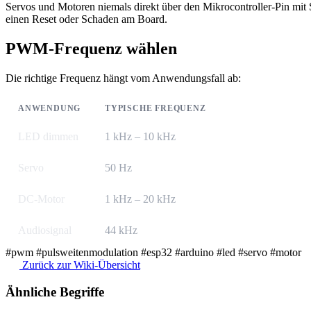
Servos und Motoren niemals direkt über den Mikrocontroller-Pin mi
einen Reset oder Schaden am Board.
PWM-Frequenz wählen
Die richtige Frequenz hängt vom Anwendungsfall ab:
ANWENDUNG
TYPISCHE FREQUENZ
LED dimmen
1 kHz – 10 kHz
Servo
50 Hz
DC-Motor
1 kHz – 20 kHz
Audiosignal
44 kHz
#pwm
#pulsweitenmodulation
#esp32
#arduino
#led
#servo
#motor
Zurück zur Wiki-Übersicht
Ähnliche Begriffe