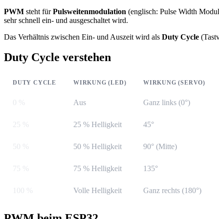
PWM
steht für
Pulsweitenmodulation
(englisch: Pulse Width Modula
sehr schnell ein- und ausgeschaltet wird.
Das Verhältnis zwischen Ein- und Auszeit wird als
Duty Cycle
(Tastv
Duty Cycle verstehen
DUTY CYCLE
WIRKUNG (LED)
WIRKUNG (SERVO)
0 %
Aus
Ganz links (0°)
25 %
25 % Helligkeit
45°
50 %
50 % Helligkeit
90° (Mitte)
75 %
75 % Helligkeit
135°
100 %
Volle Helligkeit
Ganz rechts (180°)
PWM beim ESP32