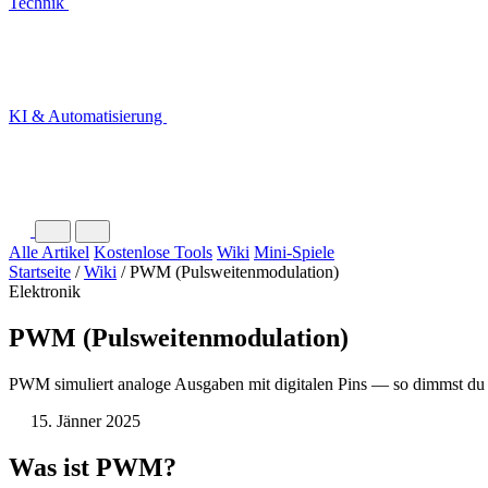
Technik
KI & Automatisierung
Alle Artikel
Kostenlose Tools
Wiki
Mini-Spiele
Startseite
/
Wiki
/
PWM (Pulsweitenmodulation)
Elektronik
PWM (Pulsweitenmodulation)
PWM simuliert analoge Ausgaben mit digitalen Pins — so dimmst du 
15. Jänner 2025
Was ist PWM?