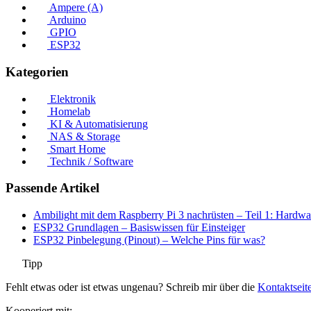
Ampere (A)
Arduino
GPIO
ESP32
Kategorien
Elektronik
Homelab
KI & Automatisierung
NAS & Storage
Smart Home
Technik / Software
Passende Artikel
Ambilight mit dem Raspberry Pi 3 nachrüsten – Teil 1: Hardwa
ESP32 Grundlagen – Basiswissen für Einsteiger
ESP32 Pinbelegung (Pinout) – Welche Pins für was?
Tipp
Fehlt etwas oder ist etwas ungenau? Schreib mir über die
Kontaktseit
Kooperiert mit: