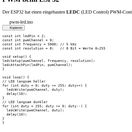
Der ESP32 hat einen eingebauten
LEDC
(LED Control) PWM-Control
pwm-led.ino
Kopieren
const int ledPin = 2;

const int pwmChannel = 0;

const int frequency = 5000; // 5 kHz

const int resolution = 8;   // 8 Bit = Werte 0–255

void setup() {

ledcSetup(pwmChannel, frequency, resolution);

ledcAttachPin(ledPin, pwmChannel);

}

void loop() {

// LED langsam heller

for (int duty = 0; duty <= 255; duty++) {

  ledcWrite(pwmChannel, duty);

  delay(10);

}

// LED langsam dunkler

for (int duty = 255; duty >= 0; duty--) {

  ledcWrite(pwmChannel, duty);

  delay(10);

}

}