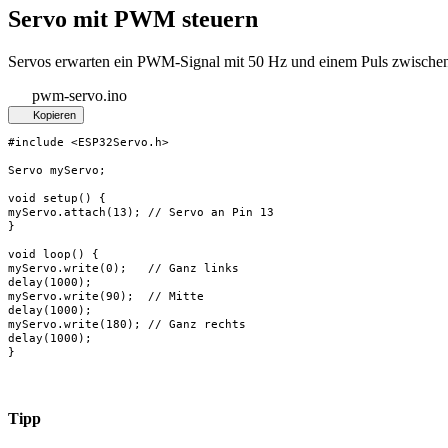
Servo mit PWM steuern
Servos erwarten ein PWM-Signal mit 50 Hz und einem Puls zwischen 
pwm-servo.ino
Kopieren
#include <ESP32Servo.h>

Servo myServo;

void setup() {

myServo.attach(13); // Servo an Pin 13

}

void loop() {

myServo.write(0);   // Ganz links

delay(1000);

myServo.write(90);  // Mitte

delay(1000);

myServo.write(180); // Ganz rechts

delay(1000);

}
Tipp