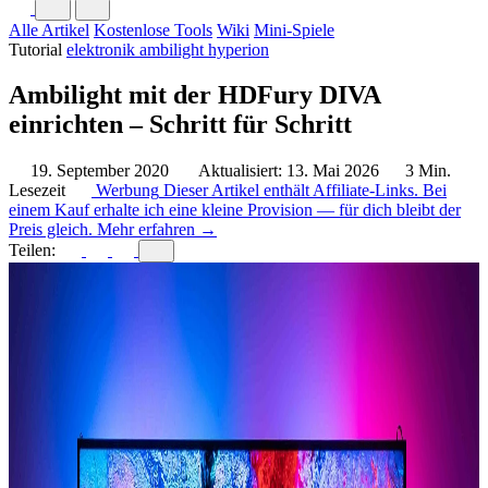
Alle Artikel
Kostenlose Tools
Wiki
Mini-Spiele
Tutorial
elektronik
ambilight hyperion
Ambilight mit der HDFury DIVA
einrichten – Schritt für Schritt
19. September 2020
Aktualisiert: 13. Mai 2026
3 Min.
Lesezeit
Werbung
Dieser Artikel enthält Affiliate-Links. Bei
einem Kauf erhalte ich eine kleine Provision — für dich bleibt der
Preis gleich.
Mehr erfahren →
Teilen: