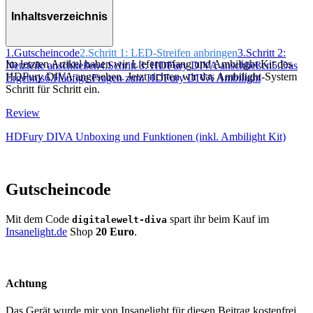
Inhaltsverzeichnis
1.
Gutscheincode
2.
Schritt 1: LED-Streifen anbringen
3.
Schritt 2:
Im letzten Artikel haben wir Lieferumfang und Ambilight Kit des
Netzteile anschließen
4.
Schritt 3: HDFury DIVA anschließen
5.
Das
HDFury DIVA angesehen. Jetzt richten wir das Ambilight-System
Ergebnis
6.
Häufige Fragen zum HDFury DIVA Ambilight
Schritt für Schritt ein.
Review
HDFury DIVA Unboxing und Funktionen (inkl. Ambilight Kit)
Gutscheincode
Mit dem Code
spart ihr beim Kauf im
digitalewelt-diva
Insanelight.de
Shop
20 Euro
.
Achtung
Das Gerät wurde mir von Insanelight für diesen Beitrag kostenfrei