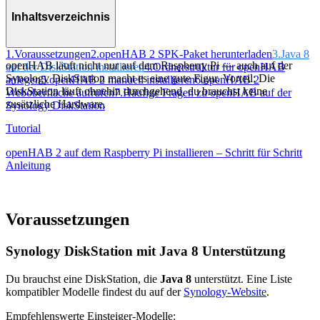
Inhaltsverzeichnis
1.
Voraussetzungen
2.
openHAB 2 SPK-Paket herunterladen
3.
Java 8
openHAB läuft nicht nur auf dem Raspberry Pi — auch auf der
auf der DiskStation installieren
4.
Ordnerstruktur für openHAB
Synology DiskStation macht es eine gute Figur. Vorteil: Die
anlegen
5.
openHAB 2 manuell installieren
6.
openHAB 2
DiskStation läuft ohnehin durchgehend, du brauchst keine
Weboberfläche aufrufen
7.
Häufige Fragen zu openHAB auf der
zusätzliche Hardware.
Synology DiskStation
Tutorial
openHAB 2 auf dem Raspberry Pi installieren – Schritt für Schritt
Anleitung
Voraussetzungen
Synology DiskStation mit Java 8 Unterstützung
Du brauchst eine DiskStation, die
Java 8
unterstützt. Eine Liste
kompatibler Modelle findest du auf der
Synology-Website
.
Empfehlenswerte Einsteiger-Modelle: