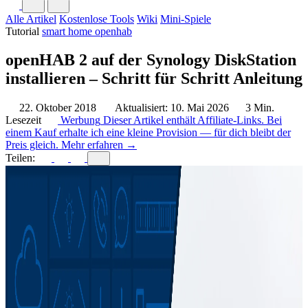
Alle Artikel
Kostenlose Tools
Wiki
Mini-Spiele
Tutorial
smart home
openhab
openHAB 2 auf der Synology DiskStation
installieren – Schritt für Schritt Anleitung
22. Oktober 2018
Aktualisiert: 10. Mai 2026
3 Min.
Lesezeit
Werbung
Dieser Artikel enthält Affiliate-Links. Bei
einem Kauf erhalte ich eine kleine Provision — für dich bleibt der
Preis gleich.
Mehr erfahren →
Teilen: