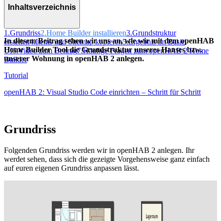
Inhaltsverzeichnis
1.
Grundriss
2.
Home Builder installieren
3.
Grundstruktur
In diesem Beitrag sehen wir uns an, wie wir mit dem openHAB
erstellen
4.
Items und Sitemap kopieren
5.
Ergebnis im Basic
Home Builder Tool die Grundstruktur unseres Hauses bzw.
UI
6.
Video zum Beitrag
7.
Häufige Fragen zum openHAB 2 Home
unserer Wohnung in openHAB 2 anlegen.
Builder
Tutorial
openHAB 2: Visual Studio Code einrichten – Schritt für Schritt
Grundriss
Folgenden Grundriss werden wir in openHAB 2 anlegen. Ihr
werdet sehen, dass sich die gezeigte Vorgehensweise ganz einfach
auf euren eigenen Grundriss anpassen lässt.