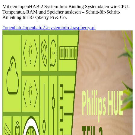
Mit dem openHAB 2 System Info Binding Systemdaten wie CPU-
Temperatur, RAM und Speicher auslesen – Schritt-für-Schritt-
Anleitung für Raspberry Pi & Co.
#openhab
#openhab-2
#systeminfo
#raspberry-pi