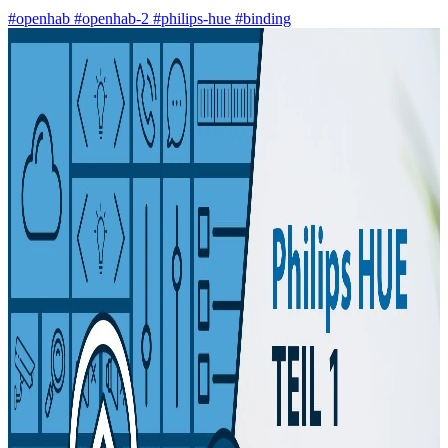
#openhab
#openhab-2
#philips-hue
#binding