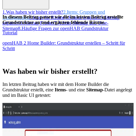
1.
Was haben wir bisher erstellt?
2.
Items: Gruppen und
In diesem Beitrag passen wir die im letzten Beitrag erstellte
Untergruppen
3.
Icons für Räume
4.
Räume ergänzen
5.
Sitemap
Grundstruktur an und ergänzen fehlende Räume.
anpassen
6.
Sitemap Frames
7.
Admin-Sitemap und User-
Sitemap
8.
Häufige Fragen zur openHAB Grundstruktur
Tutorial
openHAB 2 Home Builder: Grundstruktur erstellen – Schritt für
Schritt
Was haben wir bisher erstellt?
Im letzten Beitrag haben wir mit dem Home Builder die
Grundstruktur erstellt, eine
Items
- und eine
Sitemap
-Datei angelegt
und im Basic UI getestet: