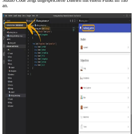
Studio Code zeigt ungespeicherte Dateien mit einem Punkt im Tab
an.