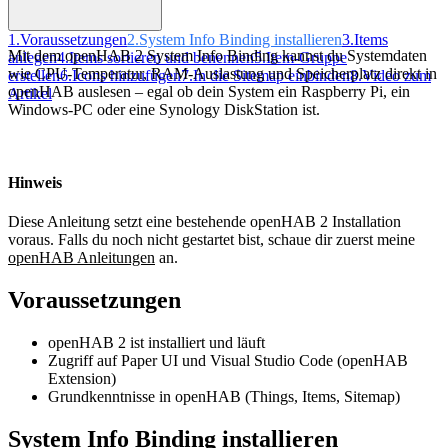
1.
Voraussetzungen
2.
System Info Binding installieren
3.
Items
Mit dem openHAB 2 System Info Binding kannst du Systemdaten
anlegen
4.
Items sortieren und benennen
5.
Item-Gruppe
wie CPU-Temperatur, RAM-Auslastung und Speicherplatz direkt in
erstellen
6.
Icons hinzufügen
7.
In die Sitemap einbinden
8.
Video zum
openHAB auslesen – egal ob dein System ein Raspberry Pi, ein
Artikel
Windows-PC oder eine Synology DiskStation ist.
Hinweis
Diese Anleitung setzt eine bestehende openHAB 2 Installation
voraus. Falls du noch nicht gestartet bist, schaue dir zuerst meine
openHAB Anleitungen
an.
Voraussetzungen
openHAB 2 ist installiert und läuft
Zugriff auf Paper UI und Visual Studio Code (openHAB
Extension)
Grundkenntnisse in openHAB (Things, Items, Sitemap)
System Info Binding installieren