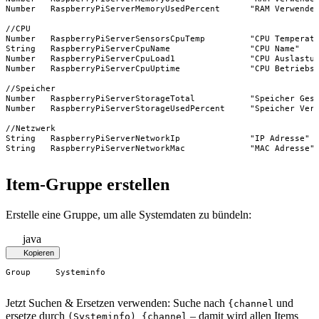
Number   RaspberryPiServerMemoryUsedPercent      "RAM Verwendet
//CPU

Number   RaspberryPiServerSensorsCpuTemp         "CPU Temperatu
String   RaspberryPiServerCpuName                "CPU Name"    
Number   RaspberryPiServerCpuLoad1               "CPU Auslastun
Number   RaspberryPiServerCpuUptime              "CPU Betriebsz
//Speicher

Number   RaspberryPiServerStorageTotal           "Speicher Gesa
Number   RaspberryPiServerStorageUsedPercent     "Speicher Verw
//Netzwerk

String   RaspberryPiServerNetworkIp              "IP Adresse"  
String   RaspberryPiServerNetworkMac             "MAC Adresse"
Item-Gruppe erstellen
Erstelle eine Gruppe, um alle Systemdaten zu bündeln:
java
Kopieren
Group     Systeminfo
Jetzt Suchen & Ersetzen verwenden: Suche nach
und
{channel
ersetze durch
– damit wird allen Items
(Systeminfo) {channel