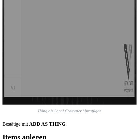
Thing als Local Computer hinzufügen
Bestätige mit
ADD AS THING
.
Items anlegen