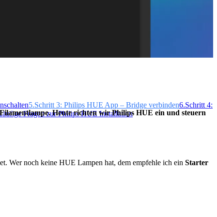
nschalten
5.
Schritt 3: Philips HUE App – Bridge verbinden
6.
Schritt 4:
 Filamentlampe. Heute richten wir Philips HUE ein und steuern
äufige Fragen zur Philips HUE Installation
m Set. Wer noch keine HUE Lampen hat, dem empfehle ich ein
Starter