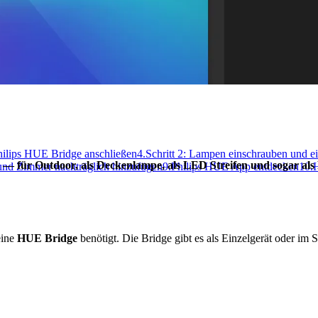
Philips HUE Bridge anschließen
4.
Schritt 2: Lampen einschrauben und ei
 — für Outdoor, als Deckenlampe, als LED Streifen und sogar als
und Zimmer nachträglich hinzufügen
9.
Philips HUE App entdecken
10.
H
eine
HUE Bridge
benötigt. Die Bridge gibt es als Einzelgerät oder i