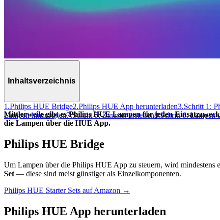
Inhaltsverzeichnis
1.
Philips HUE Bridge
2.
Philips HUE App herunterladen
3.
Schritt 1: 
Mittlerweile gibt es Philips HUE Lampen für jeden Einsatzzweck
Lampen hinzufügen
7.
Schritt 5: Zimmer erstellen
8.
Schritt 6: Lampen 
die Lampen über die HUE App.
Philips HUE Bridge
Um Lampen über die Philips HUE App zu steuern, wird mindestens 
Set
— diese sind meist günstiger als Einzelkomponenten.
Philips HUE Starter Sets auf Amazon →
Philips HUE App herunterladen