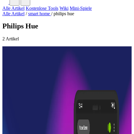
Alle Artikel
Kostenlose Tools
Wiki
Mini-Spiele
Alle Artikel
/
smart home
/
philips hue
Philips Hue
2 Artikel