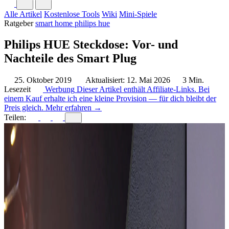
Alle Artikel
Kostenlose Tools
Wiki
Mini-Spiele
Ratgeber
smart home
philips hue
Philips HUE Steckdose: Vor- und
Nachteile des Smart Plug
25. Oktober 2019
Aktualisiert: 12. Mai 2026
3 Min.
Lesezeit
Werbung
Dieser Artikel enthält Affiliate-Links. Bei
einem Kauf erhalte ich eine kleine Provision — für dich bleibt der
Preis gleich.
Mehr erfahren →
Teilen: