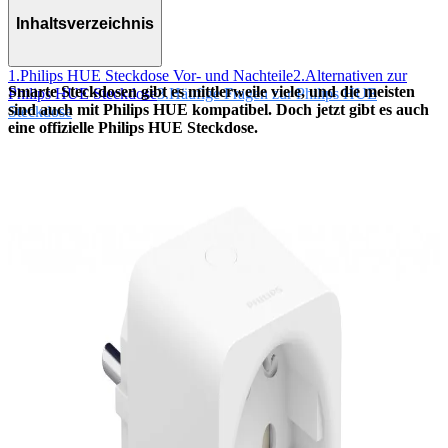
Inhaltsverzeichnis
1.
Philips HUE Steckdose Vor- und Nachteile
2.
Alternativen zur
Smarte Steckdosen gibt es mittlerweile viele, und die meisten
Philips HUE Steckdose
3.
Häufige Fragen zur Philips HUE
sind auch mit Philips HUE kompatibel. Doch jetzt gibt es auch
Steckdose
eine offizielle Philips HUE Steckdose.