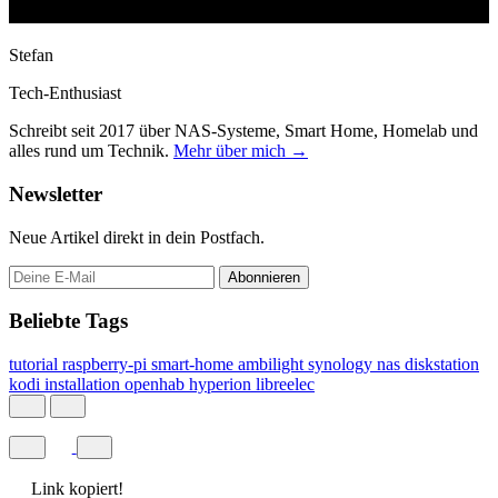
Stefan
Tech-Enthusiast
Schreibt seit 2017 über NAS-Systeme, Smart Home, Homelab und
alles rund um Technik.
Mehr über mich →
Newsletter
Neue Artikel direkt in dein Postfach.
Abonnieren
Beliebte Tags
tutorial
raspberry-pi
smart-home
ambilight
synology
nas
diskstation
kodi
installation
openhab
hyperion
libreelec
Link kopiert!