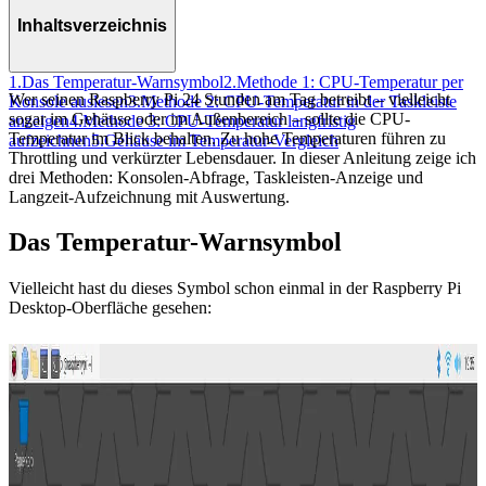
Inhaltsverzeichnis
1.
Das Temperatur-Warnsymbol
2.
Methode 1: CPU-Temperatur per
Wer seinen Raspberry Pi 24 Stunden am Tag betreibt – vielleicht
Konsole auslesen
3.
Methode 2: CPU-Temperatur in der Taskleiste
sogar im Gehäuse oder im Außenbereich – sollte die CPU-
anzeigen
4.
Methode 3: CPU-Temperatur langfristig
Temperatur im Blick behalten. Zu hohe Temperaturen führen zu
aufzeichnen
5.
Gehäuse im Temperatur-Vergleich
Throttling und verkürzter Lebensdauer. In dieser Anleitung zeige ich
drei Methoden: Konsolen-Abfrage, Taskleisten-Anzeige und
Langzeit-Aufzeichnung mit Auswertung.
Das Temperatur-Warnsymbol
Vielleicht hast du dieses Symbol schon einmal in der Raspberry Pi
Desktop-Oberfläche gesehen: