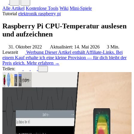
Alle Artikel
Kostenlose Tools
Wiki
Mini-Spiele
Tutorial
elektronik
raspberry pi
Raspberry Pi CPU-Temperatur auslesen
und aufzeichnen
31. Oktober 2022
Aktualisiert: 14. Mai 2026
3 Min.
Lesezeit
Werbung
Dieser Artikel enthält Affiliate-Links. Bei
einem Kauf erhalte ich eine kleine Provision — für dich bleibt der
Preis gleich.
Mehr erfahren →
Teilen: