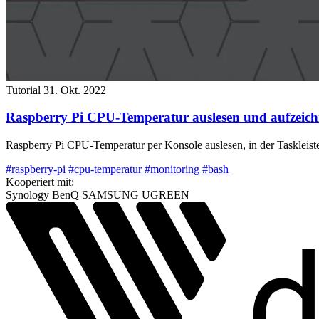
Tutorial
31. Okt. 2022
Raspberry Pi CPU-Temperatur auslesen und aufzeic
Raspberry Pi CPU-Temperatur per Konsole auslesen, in der Taskleist
#raspberry-pi
#cpu-temperatur
#monitoring
#bash
Kooperiert mit:
Synology
BenQ
SAMSUNG
UGREEN