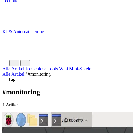
Technik
KI & Automatisierung
Alle Artikel
Kostenlose Tools
Wiki
Mini-Spiele
Alle Artikel
/
#monitoring
Tag
#monitoring
1 Artikel