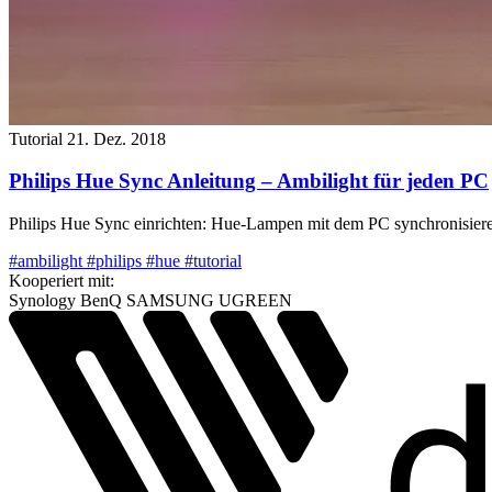
Tutorial
21. Dez. 2018
Philips Hue Sync Anleitung – Ambilight für jeden PC
Philips Hue Sync einrichten: Hue-Lampen mit dem PC synchronisieren 
#ambilight
#philips
#hue
#tutorial
Kooperiert mit:
Synology
BenQ
SAMSUNG
UGREEN