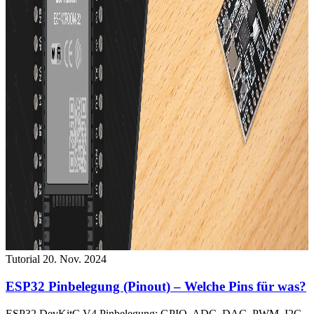
Tutorial
20. Nov. 2024
ESP32 Pinbelegung (Pinout) – Welche Pins für was?
ESP32 DevKitC V4 Pinbelegung: GPIO, ADC, DAC, PWM, I2C,