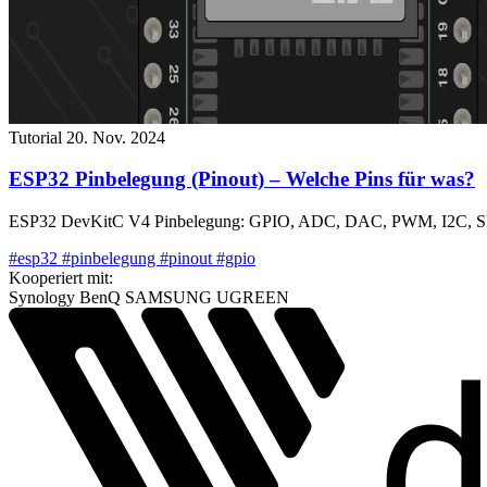
Tutorial
20. Nov. 2024
ESP32 Pinbelegung (Pinout) – Welche Pins für was?
ESP32 DevKitC V4 Pinbelegung: GPIO, ADC, DAC, PWM, I2C, SPI, U
#esp32
#pinbelegung
#pinout
#gpio
Kooperiert mit:
Synology
BenQ
SAMSUNG
UGREEN