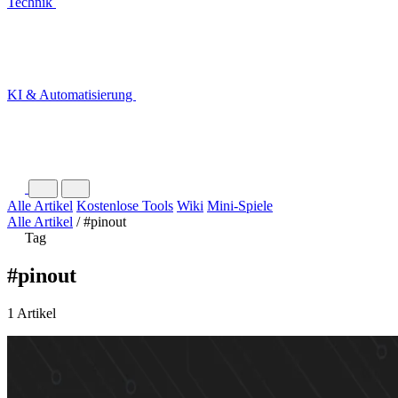
Technik
KI & Automatisierung
Alle Artikel
Kostenlose Tools
Wiki
Mini-Spiele
Alle Artikel
/
#pinout
Tag
#pinout
1 Artikel