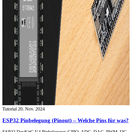
Tutorial
20. Nov. 2024
ESP32 Pinbelegung (Pinout) – Welche Pins für was?
ESP32 DevKitC V4 Pinbelegung: GPIO, ADC, DAC, PWM, I2C,