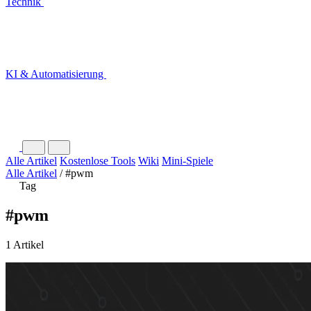
Technik
KI & Automatisierung
Alle Artikel
Kostenlose Tools
Wiki
Mini-Spiele
Alle Artikel
/
#pwm
Tag
#pwm
1 Artikel