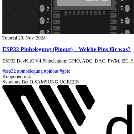
Tutorial
20. Nov. 2024
ESP32 Pinbelegung (Pinout) – Welche Pins für was?
ESP32 DevKitC V4 Pinbelegung: GPIO, ADC, DAC, PWM, I2C, SPI, U
#esp32
#pinbelegung
#pinout
#gpio
Kooperiert mit:
Synology
BenQ
SAMSUNG
UGREEN