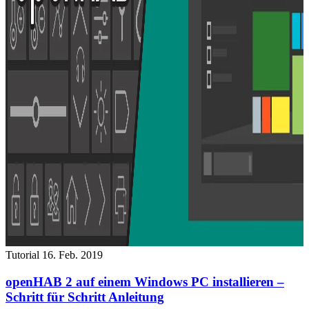
Tutorial
16. Feb. 2019
openHAB 2 auf einem Windows PC installieren –
Schritt für Schritt Anleitung