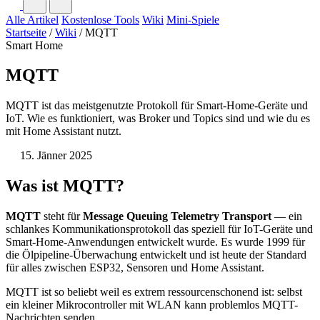
Alle Artikel
Kostenlose Tools
Wiki
Mini-Spiele
Startseite
/
Wiki
/
MQTT
Smart Home
MQTT
MQTT ist das meistgenutzte Protokoll für Smart-Home-Geräte und
IoT. Wie es funktioniert, was Broker und Topics sind und wie du es
mit Home Assistant nutzt.
15. Jänner 2025
Was ist MQTT?
MQTT
steht für
Message Queuing Telemetry Transport
— ein
schlankes Kommunikationsprotokoll das speziell für IoT-Geräte und
Smart-Home-Anwendungen entwickelt wurde. Es wurde 1999 für
die Ölpipeline-Überwachung entwickelt und ist heute der Standard
für alles zwischen ESP32, Sensoren und Home Assistant.
MQTT ist so beliebt weil es extrem ressourcenschonend ist: selbst
ein kleiner Mikrocontroller mit WLAN kann problemlos MQTT-
Nachrichten senden.