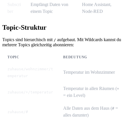
Subscri
Empfängt Daten von
Home Assistant,
ber
einem Topic
Node-RED
Topic-Struktur
Topics sind hierarchisch mit
aufgebaut. Mit Wildcards kannst du
/
mehrere Topics gleichzeitig abonnieren:
TOPIC
BEDEUTUNG
zuhause/wohnzimmer/t
Temperatur im Wohnzimmer
emperatur
Temperatur in allen Räumen (
+
zuhause/+/temperatur
= ein Level)
Alle Daten aus dem Haus (
=
#
zuhause/#
alles darunter)