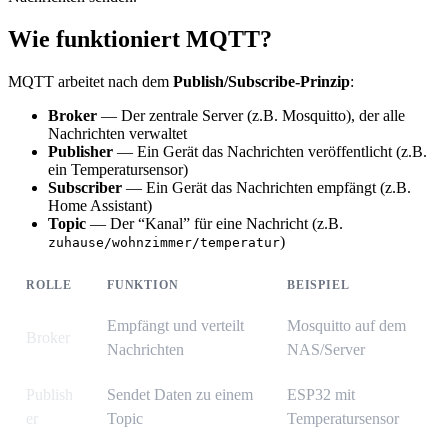
Wie funktioniert MQTT?
MQTT arbeitet nach dem
Publish/Subscribe-Prinzip
:
Broker
— Der zentrale Server (z.B. Mosquitto), der alle
Nachrichten verwaltet
Publisher
— Ein Gerät das Nachrichten veröffentlicht (z.B.
ein Temperatursensor)
Subscriber
— Ein Gerät das Nachrichten empfängt (z.B.
Home Assistant)
Topic
— Der “Kanal” für eine Nachricht (z.B.
)
zuhause/wohnzimmer/temperatur
ROLLE
FUNKTION
BEISPIEL
Empfängt und verteilt
Mosquitto auf dem
Broker
Nachrichten
NAS/Server
Publish
Sendet Daten zu einem
ESP32 mit
er
Topic
Temperatursensor