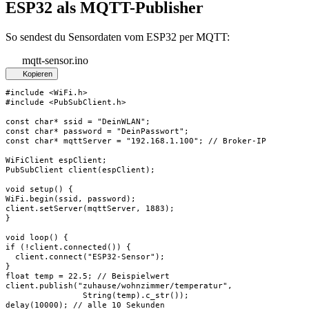
ESP32 als MQTT-Publisher
So sendest du Sensordaten vom ESP32 per MQTT:
mqtt-sensor.ino
Kopieren
#include <WiFi.h>

#include <PubSubClient.h>

const char* ssid = "DeinWLAN";

const char* password = "DeinPasswort";

const char* mqttServer = "192.168.1.100"; // Broker-IP

WiFiClient espClient;

PubSubClient client(espClient);

void setup() {

WiFi.begin(ssid, password);

client.setServer(mqttServer, 1883);

}

void loop() {

if (!client.connected()) {

  client.connect("ESP32-Sensor");

}

float temp = 22.5; // Beispielwert

client.publish("zuhause/wohnzimmer/temperatur",

                String(temp).c_str());

delay(10000); // alle 10 Sekunden
