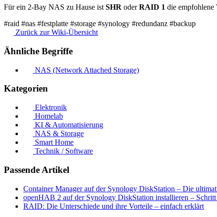
Für ein 2-Bay NAS zu Hause ist
SHR
oder
RAID 1
die empfohlene 
#raid
#nas
#festplatte
#storage
#synology
#redundanz
#backup
Zurück zur Wiki-Übersicht
Ähnliche Begriffe
NAS (Network Attached Storage)
Kategorien
Elektronik
Homelab
KI & Automatisierung
NAS & Storage
Smart Home
Technik / Software
Passende Artikel
Container Manager auf der Synology DiskStation – Die ultimat
openHAB 2 auf der Synology DiskStation installieren – Schritt 
RAID: Die Unterschiede und ihre Vorteile – einfach erklärt