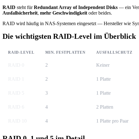
RAID
steht für
Redundant Array of Independent Disks
— ein Verf
Ausfallsicherheit
,
mehr Geschwindigkeit
oder beides.
RAID wird häufig in NAS-Systemen eingesetzt — Hersteller wie S
Die wichtigsten RAID-Level im Überblick
RAID-LEVEL
MIN. FESTPLATTEN
AUSFALLSCHUTZ
RAID 0
2
Keiner
RAID 1
2
1 Platte
RAID 5
3
1 Platte
RAID 6
4
2 Platten
RAID 10
4
1 Platte pro Paar
RAID 0, 1 und 5 im Detail