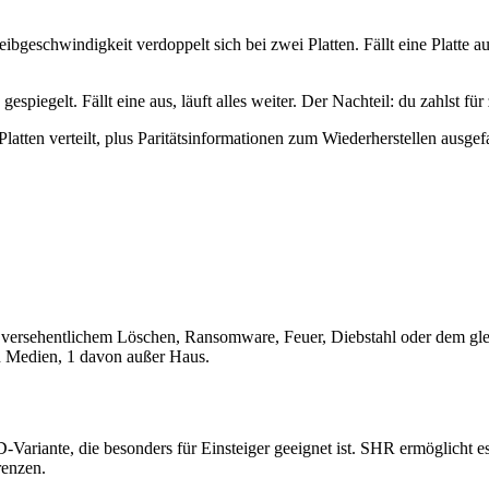
eibgeschwindigkeit verdoppelt sich bei zwei Platten. Fällt eine Platte a
espiegelt. Fällt eine aus, läuft alles weiter. Der Nachteil: du zahlst fü
atten verteilt, plus Paritätsinformationen zum Wiederherstellen ausge
 versehentlichem Löschen, Ransomware, Feuer, Diebstahl oder dem gleic
n Medien, 1 davon außer Haus.
riante, die besonders für Einsteiger geeignet ist. SHR ermöglicht es,
renzen.