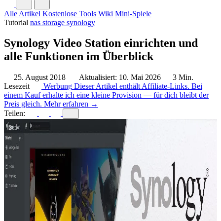
Alle Artikel
Kostenlose Tools
Wiki
Mini-Spiele
Tutorial
nas storage
synology
Synology Video Station einrichten und
alle Funktionen im Überblick
25. August 2018
Aktualisiert: 10. Mai 2026
3 Min.
Lesezeit
Werbung
Dieser Artikel enthält Affiliate-Links. Bei
einem Kauf erhalte ich eine kleine Provision — für dich bleibt der
Preis gleich.
Mehr erfahren →
Teilen: