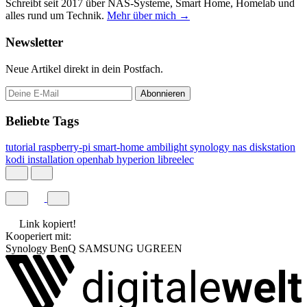
Schreibt seit 2017 über NAS-Systeme, Smart Home, Homelab und
alles rund um Technik.
Mehr über mich →
Newsletter
Neue Artikel direkt in dein Postfach.
Abonnieren
Beliebte Tags
tutorial
raspberry-pi
smart-home
ambilight
synology
nas
diskstation
kodi
installation
openhab
hyperion
libreelec
Link kopiert!
Kooperiert mit:
Synology
BenQ
SAMSUNG
UGREEN