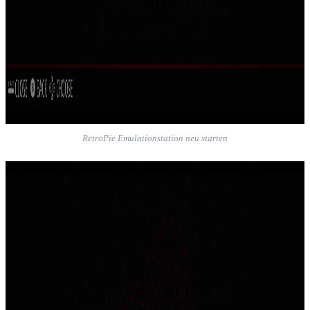
RetroPie Emulationstation neu starten