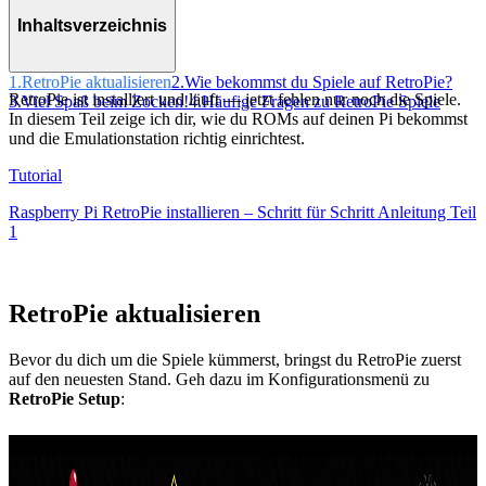
Inhaltsverzeichnis
1.
RetroPie aktualisieren
2.
Wie bekommst du Spiele auf RetroPie?
RetroPie ist installiert und läuft — jetzt fehlen nur noch die Spiele.
3.
Viel Spaß beim Zocken!
4.
Häufige Fragen zu RetroPie Spiele
In diesem Teil zeige ich dir, wie du ROMs auf deinen Pi bekommst
und die Emulationstation richtig einrichtest.
Tutorial
Raspberry Pi RetroPie installieren – Schritt für Schritt Anleitung Teil
1
RetroPie aktualisieren
Bevor du dich um die Spiele kümmerst, bringst du RetroPie zuerst
auf den neuesten Stand. Geh dazu im Konfigurationsmenü zu
RetroPie Setup
: