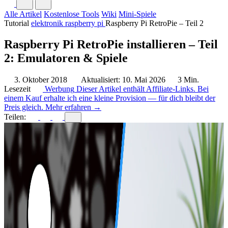
Alle Artikel
Kostenlose Tools
Wiki
Mini-Spiele
Tutorial
elektronik
raspberry pi
Raspberry Pi RetroPie – Teil 2
Raspberry Pi RetroPie installieren – Teil
2: Emulatoren & Spiele
3. Oktober 2018
Aktualisiert: 10. Mai 2026
3 Min.
Lesezeit
Werbung
Dieser Artikel enthält Affiliate-Links. Bei
einem Kauf erhalte ich eine kleine Provision — für dich bleibt der
Preis gleich.
Mehr erfahren →
Teilen: