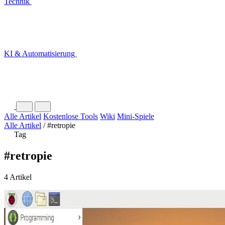
Technik
KI & Automatisierung
Alle Artikel
Kostenlose Tools
Wiki
Mini-Spiele
Alle Artikel
/
#retropie
Tag
#retropie
4 Artikel