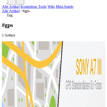
Alle Artikel
Kostenlose Tools
Wiki
Mini-Spiele
Alle Artikel
/
#gps
Tag
#gps
1 Artikel